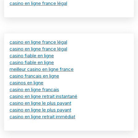
casino en ligne france légal
casino en ligne france légal
casino en ligne france légal
casino fiable en ligne
casino fiable en ligne
meilleur casino en ligne france
casino francais en ligne
casinos en ligne
casino en ligne francais
casino en ligne retrait instantané
casino en ligne le plus payant
casino en ligne le plus payant
casino en ligne retrait immédiat