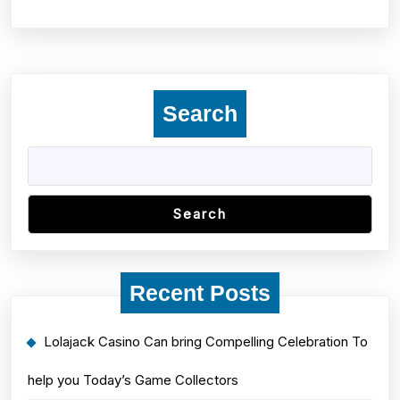
Search
Search
Recent Posts
Lolajack Casino Can bring Compelling Celebration To
help you Today’s Game Collectors