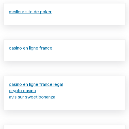
meilleur site de poker
casino en ligne france
casino en ligne france légal
crypto casino
avis sur sweet bonanza