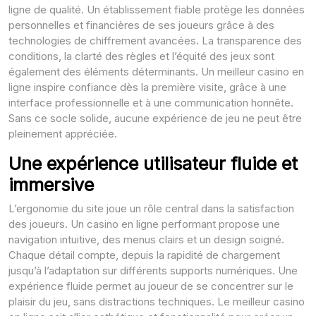
ligne de qualité. Un établissement fiable protège les données
personnelles et financières de ses joueurs grâce à des
technologies de chiffrement avancées. La transparence des
conditions, la clarté des règles et l’équité des jeux sont
également des éléments déterminants. Un meilleur casino en
ligne inspire confiance dès la première visite, grâce à une
interface professionnelle et à une communication honnête.
Sans ce socle solide, aucune expérience de jeu ne peut être
pleinement appréciée.
Une expérience utilisateur fluide et
immersive
L’ergonomie du site joue un rôle central dans la satisfaction
des joueurs. Un casino en ligne performant propose une
navigation intuitive, des menus clairs et un design soigné.
Chaque détail compte, depuis la rapidité de chargement
jusqu’à l’adaptation sur différents supports numériques. Une
expérience fluide permet au joueur de se concentrer sur le
plaisir du jeu, sans distractions techniques. Le meilleur casino