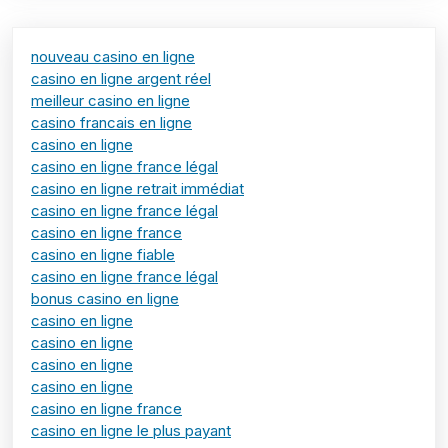
nouveau casino en ligne
casino en ligne argent réel
meilleur casino en ligne
casino francais en ligne
casino en ligne
casino en ligne france légal
casino en ligne retrait immédiat
casino en ligne france légal
casino en ligne france
casino en ligne fiable
casino en ligne france légal
bonus casino en ligne
casino en ligne
casino en ligne
casino en ligne
casino en ligne
casino en ligne france
casino en ligne le plus payant