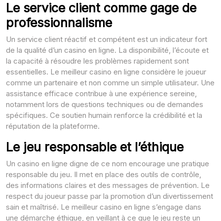
Le service client comme gage de
professionnalisme
Un service client réactif et compétent est un indicateur fort
de la qualité d’un casino en ligne. La disponibilité, l’écoute et
la capacité à résoudre les problèmes rapidement sont
essentielles. Le meilleur casino en ligne considère le joueur
comme un partenaire et non comme un simple utilisateur. Une
assistance efficace contribue à une expérience sereine,
notamment lors de questions techniques ou de demandes
spécifiques. Ce soutien humain renforce la crédibilité et la
réputation de la plateforme.
Le jeu responsable et l’éthique
Un casino en ligne digne de ce nom encourage une pratique
responsable du jeu. Il met en place des outils de contrôle,
des informations claires et des messages de prévention. Le
respect du joueur passe par la promotion d’un divertissement
sain et maîtrisé. Le meilleur casino en ligne s’engage dans
une démarche éthique, en veillant à ce que le jeu reste un