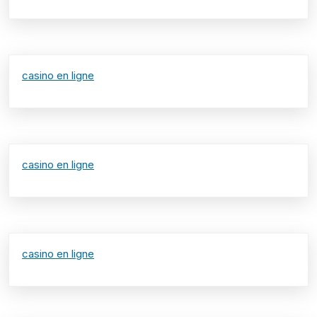
casino en ligne
casino en ligne
casino en ligne