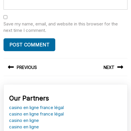
Save my name, email, and website in this browser for the
next time I comment.
Post
PREVIOUS
NEXT
navigation
Previous
Next
post:
post:
Our Partners
casino en ligne france légal
casino en ligne france légal
casino en ligne
casino en ligne