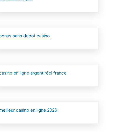
bonus sans depot casino
casino en ligne argent réel france
meilleur casino en ligne 2026