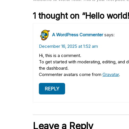
1 thought on “Hello world
A WordPress Commenter
says:
December 16, 2025 at 1:52 am
Hi, this is a comment.
To get started with moderating, editing, and
the dashboard.
Commenter avatars come from
Gravatar
.
REPLY
Leave a Reply