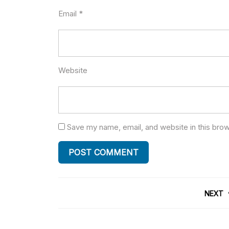
Email
*
Website
Save my name, email, and website in this brow
Post
NEXT
navigation
Next